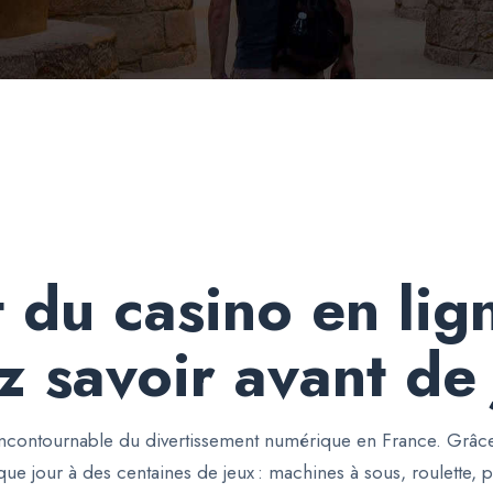
du casino en lign
 savoir avant de
ncontournable du divertissement numérique en France. Grâce 
ue jour à des centaines de jeux : machines à sous, roulette, 