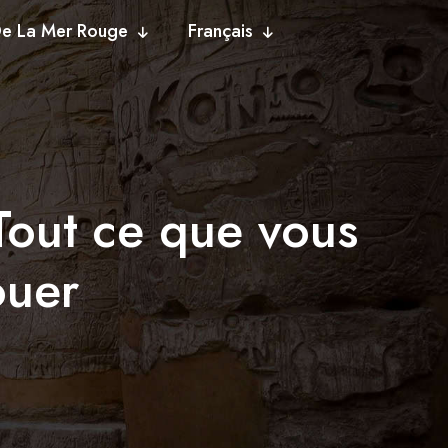
De La Mer Rouge
Français
Tout ce que vous
ouer