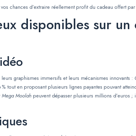
 vos chances d’extraire réellement profit du cadeau offert pa
eux disponibles sur un 
vidéo
 à leurs graphismes immersifs et leurs mécanismes innovants :
 tout en proposant plusieurs lignes payantes pouvant attein
r
Mega Moolah
peuvent dépasser plusieurs millions d’euros ; i
siques