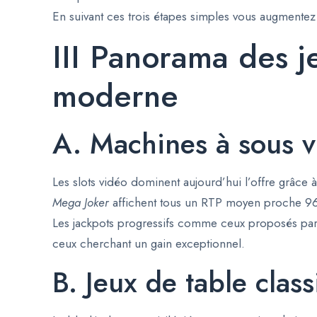
En suivant ces trois étapes simples vous augmentez
III Panorama des j
moderne
A. Machines à sous 
Les slots vidéo dominent aujourd’hui l’offre grâce
Mega Joker
affichent tous un RTP moyen proche 96 %
Les jackpots progressifs comme ceux proposés pa
ceux cherchant un gain exceptionnel.
B. Jeux de table clas