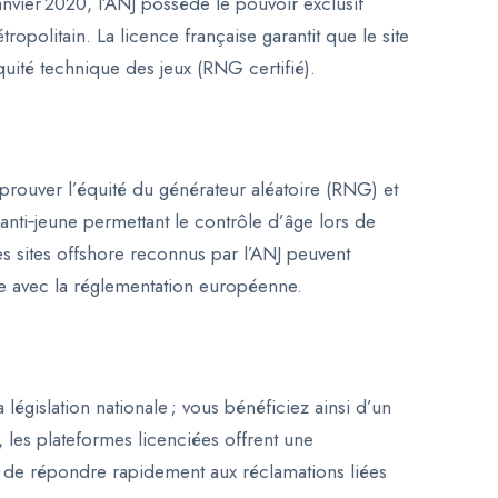
janvier 2020, l’ANJ possède le pouvoir exclusif
ropolitain. La licence française garantit que le site
équité technique des jeux (RNG certifié).
 prouver l’équité du générateur aléatoire (RNG) et
anti‑jeune permettant le contrôle d’âge lors de
s sites offshore reconnus par l’ANJ peuvent
ble avec la réglementation européenne.
 législation nationale ; vous bénéficiez ainsi d’un
, les plateformes licenciées offrent une
le de répondre rapidement aux réclamations liées