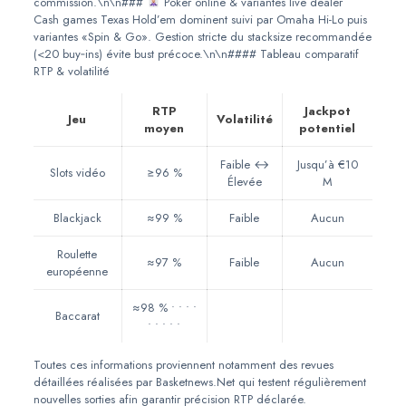
commission.\n\n###
Poker online & variantes live dealer
Cash games Texas Hold’em dominent suivi par Omaha Hi-Lo puis
variantes «Spin & Go». Gestion stricte du stacksize recommandée
(<20 buy‑ins) évite bust précoce.\n\n#### Tableau comparatif
RTP & volatilité
RTP
Jackpot
Jeu
Volatilité
moyen
potentiel
Faible ↔︎
Jusqu’à €10
Slots vidéo
≥96 %
Élevée
M
Blackjack
≈99 %
Faible
Aucun
Roulette
≈97 %
Faible
Aucun
européenne
≈98 % • • • •
Baccarat
• • • • •
Toutes ces informations proviennent notamment des revues
détaillées réalisées par Basketnews.Net qui testent régulièrement
nouvelles sorties afin garantir précision RTP déclarée.