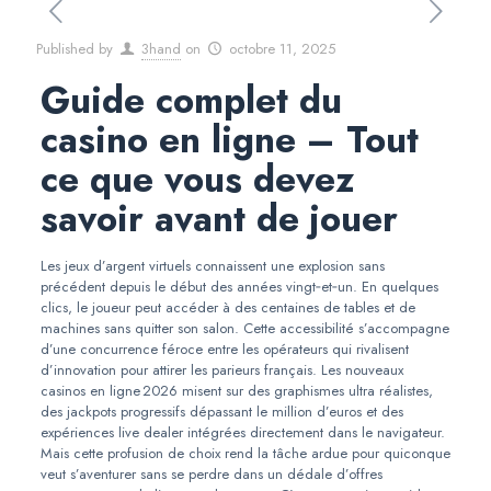
Published by
3hand
on
octobre 11, 2025
Guide complet du
casino en ligne – Tout
ce que vous devez
savoir avant de jouer
Les jeux d’argent virtuels connaissent une explosion sans
précédent depuis le début des années vingt‑et‑un. En quelques
clics, le joueur peut accéder à des centaines de tables et de
machines sans quitter son salon. Cette accessibilité s’accompagne
d’une concurrence féroce entre les opérateurs qui rivalisent
d’innovation pour attirer les parieurs français. Les nouveaux
casinos en ligne 2026 misent sur des graphismes ultra réalistes,
des jackpots progressifs dépassant le million d’euros et des
expériences live dealer intégrées directement dans le navigateur.
Mais cette profusion de choix rend la tâche ardue pour quiconque
veut s’aventurer sans se perdre dans un dédale d’offres