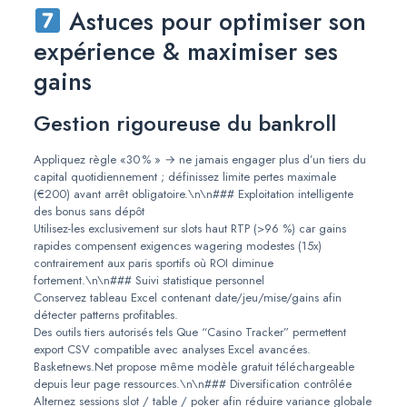
Astuces pour optimiser son
expérience & maximiser ses
gains
Gestion rigoureuse du bankroll
Appliquez règle «30 % » → ne jamais engager plus d’un tiers du
capital quotidiennement ; définissez limite pertes maximale
(€200) avant arrêt obligatoire.\n\n### Exploitation intelligente
des bonus sans dépôt
Utilisez-les exclusivement sur slots haut RTP (>96 %) car gains
rapides compensent exigences wagering modestes (15x)
contrairement aux paris sportifs où ROI diminue
fortement.\n\n### Suivi statistique personnel
Conservez tableau Excel contenant date/jeu/mise/gains afin
détecter patterns profitables.
Des outils tiers autorisés tels Que “Casino Tracker” permettent
export CSV compatible avec analyses Excel avancées.
Basketnews.Net propose même modèle gratuit téléchargeable
depuis leur page ressources.\n\n### Diversification contrôlée
Alternez sessions slot / table / poker afin réduire variance globale