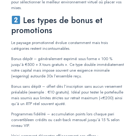
pour sélectionner le meilleur environnement virtuel où placer vos
mises.
Les types de bonus et
promotions
Le paysage promotionnel évolue constamment mais trois
catégories restent incontournables.
Bonus dépôt – généralement exprimé sous forme « 100 %
jusqu’à €500 + X tours gratuits ». Ce type double immédiatement
votre capital mais impose souvent une exigence minimale
(
wagering
) autourde 30x l’ensemble reçu.
Bonus sans dépôt – offert dès l’inscription sans aucun versement
préalable (exemple : €10 gratuits). Idéal pour tester le portefeuille
mais soumis aux limites strictes sur retrait maximum (<€200) ainsi
qu’à un
RTP
réel souvent ajusté.
Programmes fidélité – accumulation points lors chaque pari
convertibleen crédits ou cash‑back mensuel jusqu’à 15 % selon
niveau VIP.
Voici comment décrypter efficacement ces offres :