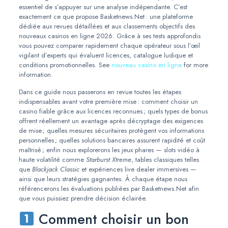
essentiel de s’appuyer sur une analyse indépendante. C’est
exactement ce que propose Basketnews.Net : une plateforme
dédiée aux revues détaillées et aux classements objectifs des
nouveaux casinos en ligne 2026. Grâce à ses tests approfondis
vous pouvez comparer rapidement chaque opérateur sous l’œil
vigilant d’experts qui évaluent licences, catalogue ludique et
conditions promotionnelles. See
nouveau casino en ligne
for more
information.
Dans ce guide nous passerons en revue toutes les étapes
indispensables avant votre première mise : comment choisir un
casino fiable grâce aux licences reconnues ; quels types de bonus
offrent réellement un avantage après décryptage des exigences
de mise ; quelles mesures sécuritaires protègent vos informations
personnelles ; quelles solutions bancaires assurent rapidité et coût
maîtrisé ; enfin nous explorerons les jeux phares — slots vidéo à
haute volatilité comme
Starburst Xtreme
, tables classiques telles
que
Blackjack Classic
et expériences live dealer immersives —
ainsi que leurs stratégies gagnantes. À chaque étape nous
référencerons les évaluations publiées par Basketnews.Net afin
que vous puissiez prendre décision éclairée.
Comment choisir un bon