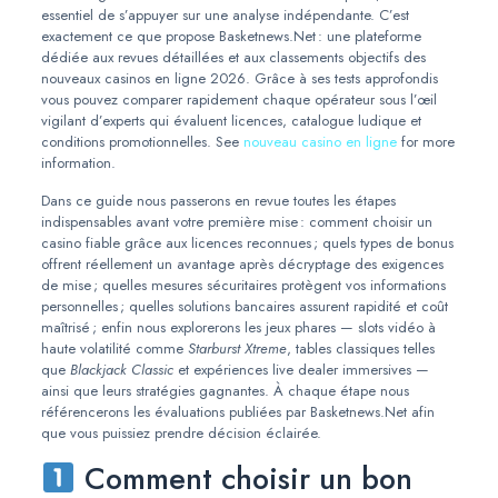
essentiel de s’appuyer sur une analyse indépendante. C’est
exactement ce que propose Basketnews.Net : une plateforme
dédiée aux revues détaillées et aux classements objectifs des
nouveaux casinos en ligne 2026. Grâce à ses tests approfondis
vous pouvez comparer rapidement chaque opérateur sous l’œil
vigilant d’experts qui évaluent licences, catalogue ludique et
conditions promotionnelles. See
nouveau casino en ligne
for more
information.
Dans ce guide nous passerons en revue toutes les étapes
indispensables avant votre première mise : comment choisir un
casino fiable grâce aux licences reconnues ; quels types de bonus
offrent réellement un avantage après décryptage des exigences
de mise ; quelles mesures sécuritaires protègent vos informations
personnelles ; quelles solutions bancaires assurent rapidité et coût
maîtrisé ; enfin nous explorerons les jeux phares — slots vidéo à
haute volatilité comme
Starburst Xtreme
, tables classiques telles
que
Blackjack Classic
et expériences live dealer immersives —
ainsi que leurs stratégies gagnantes. À chaque étape nous
référencerons les évaluations publiées par Basketnews.Net afin
que vous puissiez prendre décision éclairée.
Comment choisir un bon