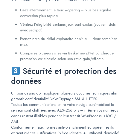
Lisez attentivement le taux
wagering
– plus bas signifie
conversion plus rapide.
Vérifiez l’éligibilité certains jeux sont exclus (souvent slots
avec jackpot).
Prenez note du délai expiratoire habituel – deux semaines
max.
Comparez plusieurs sites via Basketnews.Net où chaque
promotion est classée selon son ratio gain/effort.\
Sécurité et protection des
données
Un bon casino doit appliquer plusieurs couches techniques afin
garantir confidentialité.\n\nCryptage SSL & HTTPS
Toutes les communications entre votre navigateur/mobile​et le
serveur sont chiffrées avec AES‑256 bits – même vos numéros
cartes restent illisibles pendant leur transit.\n\nProcessus KYC /
AML
Conformément aux normes anti‑blanchiment européennes ils
exigent pièces justificatives (pièce identité + justificatif domicile)