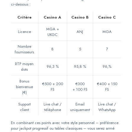
ci‑dessous :
Critère
Casino A
Casino B
Casino C
MGA +
Licence
ANJ
MGA
UKGC
Nombre
8
5
7
fournisseurs
RTP moyen
96,3 %
95,8 %
96,%
slots
Bonus
€500 + 200
€300
€400 + 150
bienvenue
FS
+ 100 FS
FS
(€)
Support
Live chat /
Email
Live chat /
client
téléphone
uniquement
WhatsApp
En combinant ces points avec votre style personnel – préférence
pour jackpot progressif ou tables classiques – vous serez armé