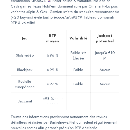
commission.\n\n###
Poker online & variantes live dealer
Cash games Texas Hold’em dominent suivi par Omaha Hi-Lo puis
variantes «Spin & Go». Gestion stricte du stacksize recommandée
(<20 buy‑ins) évite bust précoce.\n\n#### Tableau comparatif
RTP & volatilité
RTP
Jackpot
Jeu
Volatilité
moyen
potentiel
Faible ↔︎
Jusqu’à €10
Slots vidéo
≥96 %
Élevée
M
Blackjack
≈99 %
Faible
Aucun
Roulette
≈97 %
Faible
Aucun
européenne
≈98 % • • • •
Baccarat
• • • • •
Toutes ces informations proviennent notamment des revues
détaillées réalisées par Basketnews.Net qui testent régulièrement
nouvelles sorties afin garantir précision RTP déclarée.