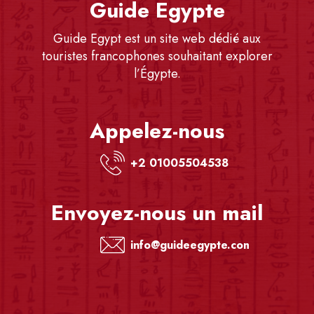
Guide Egypte
Guide Egypt est un site web dédié aux
touristes francophones souhaitant explorer
l’Égypte.
Appelez-nous
+2 01005504538
Envoyez-nous un mail
info@guideegypte.com