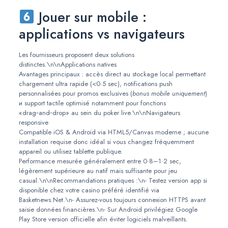
Jouer sur mobile :
applications vs navigateurs
Les fournisseurs proposent deux solutions
distinctes.\n\nApplications natives
Avantages principaux : accès direct au stockage local permettant
chargement ultra rapide (<0·5 sec), notifications push
personnalisées pour promos exclusives (
bonus mobile uniquement
)
и support tactile optimisé notamment pour fonctions
«drag‑and‑drop» au sein du poker live.\n\nNavigateurs
responsive
Compatible iOS & Android via HTML5/Canvas moderne ; aucune
installation requise donc idéal si vous changez fréquemment
appareil ou utilisez tablette publique.
Performance mesurée généralement entre 0·8–1·2 sec,
légèrement supérieure au natif mais suffisante pour jeu
casual.\n\nRecommandations pratiques :\n- Testez version app si
disponible chez votre casino préféré identifié via
Basketnews.Net.\n- Assurez-vous toujours connexion HTTPS avant
saisie données financières.\n- Sur Android privilégiez Google
Play Store version officielle afin éviter logiciels malveillants.