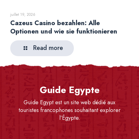
juillet 19, 2026
Cazeus Casino bezahlen: Alle
Optionen und wie sie funktionieren
Read more
Guide Egypte
Guide Egypt est un site web dédié aux
touristes francophones souhaitant explorer
l’Égypte.