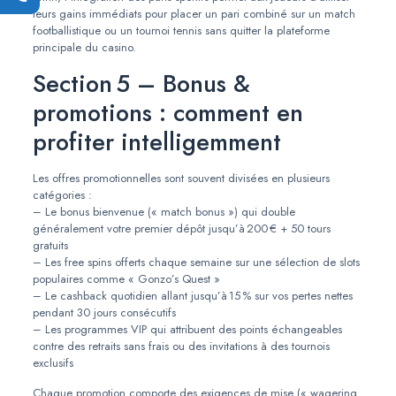
leurs gains immédiats pour placer un pari combiné sur un match
footballistique ou un tournoi tennis sans quitter la plateforme
principale du casino.
Section 5 – Bonus &
promotions : comment en
profiter intelligemment
Les offres promotionnelles sont souvent divisées en plusieurs
catégories :
– Le bonus bienvenue (« match bonus ») qui double
généralement votre premier dépôt jusqu’à 200 € + 50 tours
gratuits
– Les free spins offerts chaque semaine sur une sélection de slots
populaires comme « Gonzo’s Quest »
– Le cashback quotidien allant jusqu’à 15 % sur vos pertes nettes
pendant 30 jours consécutifs
– Les programmes VIP qui attribuent des points échangeables
contre des retraits sans frais ou des invitations à des tournois
exclusifs
Chaque promotion comporte des exigences de mise (« wagering