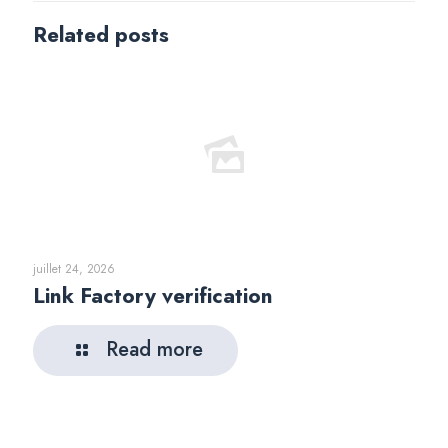
Related posts
juillet 24, 2026
Link Factory verification
Read more