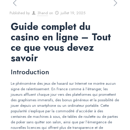
Published by
3hand
on
juillet 19, 2025
Guide complet du
casino en ligne – Tout
ce que vous devez
savoir
Introduction
Le phénomène des jeux de hasard sur Internet ne montre aucun
signe de ralentissement. En France comme à l’étranger, les
joueurs affluent chaque jour vers des plateformes qui promettent
des graphismes immersifs, des bonus généreux et la possibilité de
jouer depuis un smartphone ou un ordinateur portable. Cette
popularité s’explique par la commodité d’accéder à des
centaines de machines à sous, de tables de roulette ou de parties
de poker sans quitter son salon, ainsi que par l’émergence de
nouvelles licences qui offrent plus de transparence et de