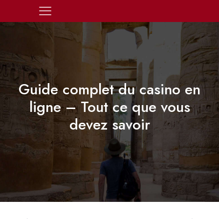
Guide complet du casino en
ligne – Tout ce que vous
devez savoir