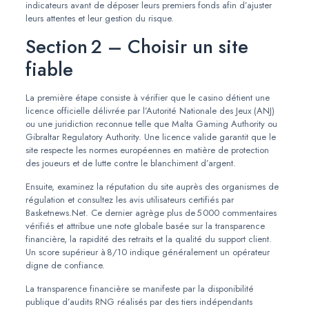
indicateurs avant de déposer leurs premiers fonds afin d’ajuster
leurs attentes et leur gestion du risque.
Section 2 – Choisir un site
fiable
La première étape consiste à vérifier que le casino détient une
licence officielle délivrée par l’Autorité Nationale des Jeux (ANJ)
ou une juridiction reconnue telle que Malta Gaming Authority ou
Gibraltar Regulatory Authority. Une licence valide garantit que le
site respecte les normes européennes en matière de protection
des joueurs et de lutte contre le blanchiment d’argent.
Ensuite, examinez la réputation du site auprès des organismes de
régulation et consultez les avis utilisateurs certifiés par
Basketnews.Net. Ce dernier agrège plus de 5 000 commentaires
vérifiés et attribue une note globale basée sur la transparence
financière, la rapidité des retraits et la qualité du support client.
Un score supérieur à 8/10 indique généralement un opérateur
digne de confiance.
La transparence financière se manifeste par la disponibilité
publique d’audits RNG réalisés par des tiers indépendants