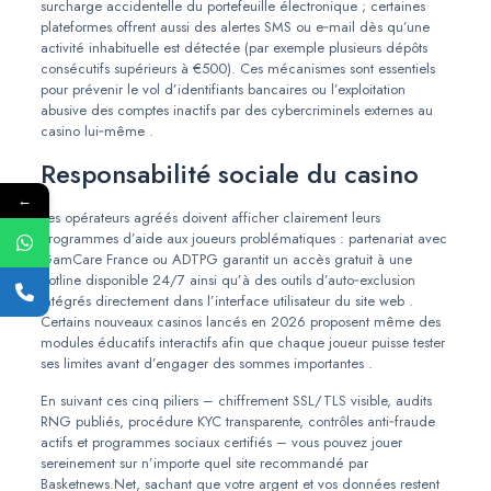
surcharge accidentelle du portefeuille électronique ; certaines
plateformes offrent aussi des alertes SMS ou e‑mail dès qu’une
activité inhabituelle est détectée (par exemple plusieurs dépôts
consécutifs supérieurs à €500). Ces mécanismes sont essentiels
pour prévenir le vol d’identifiants bancaires ou l’exploitation
abusive des comptes inactifs par des cybercriminels externes au
casino lui‑même .
Responsabilité sociale du casino
←
Les opérateurs agréés doivent afficher clairement leurs
programmes d’aide aux joueurs problématiques : partenariat avec
GamCare France ou ADTPG garantit un accès gratuit à une
hotline disponible 24/7 ainsi qu’à des outils d’auto‑exclusion
intégrés directement dans l’interface utilisateur du site web .
Certains nouveaux casinos lancés en 2026 proposent même des
modules éducatifs interactifs afin que chaque joueur puisse tester
ses limites avant d’engager des sommes importantes .
En suivant ces cinq piliers – chiffrement SSL/TLS visible, audits
RNG publiés, procédure KYC transparente, contrôles anti‑fraude
actifs et programmes sociaux certifiés – vous pouvez jouer
sereinement sur n’importe quel site recommandé par
Basketnews.Net, sachant que votre argent et vos données restent