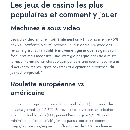
Les jeux de casino les plus
populaires et comment y jouer
Machines à sous vidéo
Les slots vidéo affichent généralement un RTP compris entre 95 %
et 98 %.
Starburst
(NetEnt) propose un RTP de 96,1 % avec des
re‑spins gratuits ; la volatilité moyenne signifie que les gains sont
fréquents mais modestes. Une stratégie basique consiste à miser
la mise maximale sur chaque spin pendant une session courte afin
d’activer toutes les lignes payantes et d’optimiser le potentiel du
jackpot progressif.*
Roulette européenne vs
américaine
La roulette européenne possède un seul zéro (0), ce qui réduit
l’avantage maison à 2,7 %. En revanche, la version américaine
ajoute le double zéro (00), portant l’avantage à 5,26 %. Pour
minimiser le risque, privilégiez les paris « outside » comme
rouge/noir ou pair/impair qui offrent près de 50 % de chances