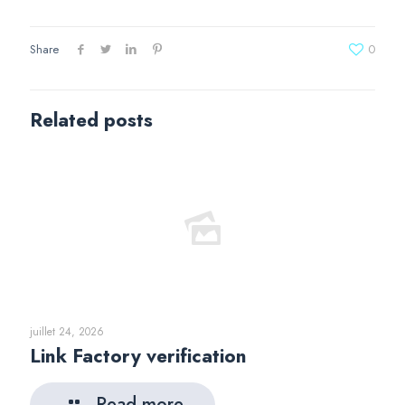
Share
0
Related posts
juillet 24, 2026
Link Factory verification
Read more