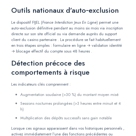
Outils nationaux d’auto‑exclusion
Le dispositif FIJEL (
France Interdiction Jeux En Ligne
) permet une
auto‑exclusion définitive pendant au moins six mois via inscription
directe sur son site officiel ou via demande auprès du support
client du casino partenaire . La procédure se fait habituellement
en trois étapes simples : formulaire en ligne → validation identité
→ blocage effectif du compte sous 48 heures .
Détection précoce des
comportements à risque
Les indicateurs clés comprennent :
Augmentation soudaine (>30 %) du montant moyen misé
Sessions nocturnes prolongées (>3 heures entre minuit et 4
h)
Multiplication des dépôts successifs sans gain notable
Lorsque ces signaux apparaissent dans vos historiques personnels ,
activez immédiatement l’une des fonctions précédentes ou