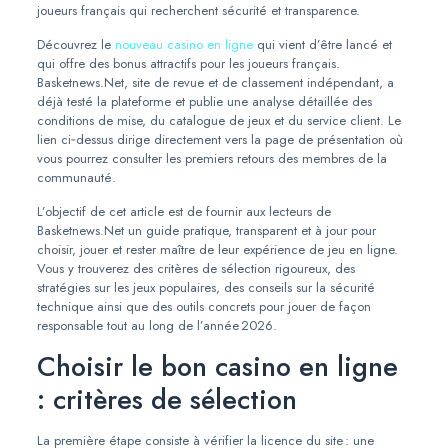
joueurs français qui recherchent sécurité et transparence.
Découvrez le
nouveau casino en ligne
qui vient d’être lancé et
qui offre des bonus attractifs pour les joueurs français.
Basketnews.Net, site de revue et de classement indépendant, a
déjà testé la plateforme et publie une analyse détaillée des
conditions de mise, du catalogue de jeux et du service client. Le
lien ci‑dessus dirige directement vers la page de présentation où
vous pourrez consulter les premiers retours des membres de la
communauté.
L’objectif de cet article est de fournir aux lecteurs de
Basketnews.Net un guide pratique, transparent et à jour pour
choisir, jouer et rester maître de leur expérience de jeu en ligne.
Vous y trouverez des critères de sélection rigoureux, des
stratégies sur les jeux populaires, des conseils sur la sécurité
technique ainsi que des outils concrets pour jouer de façon
responsable tout au long de l’année 2026.
Choisir le bon casino en ligne
: critères de sélection
La première étape consiste à vérifier la licence du site : une