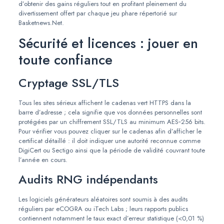
d’obtenir des gains réguliers tout en profitant pleinement du
divertissement offert par chaque jeu phare répertorié sur
Basketnews.Net.
Sécurité et licences : jouer en
toute confiance
Cryptage SSL/TLS
Tous les sites sérieux affichent le cadenas vert HTTPS dans la
barre d’adresse ; cela signifie que vos données personnelles sont
protégées par un chiffrement SSL/TLS au minimum AES‑256 bits.
Pour vérifier vous pouvez cliquer sur le cadenas afin d’afficher le
certificat détaillé : il doit indiquer une autorité reconnue comme
DigiCert ou Sectigo ainsi que la période de validité couvrant toute
l’année en cours.
Audits RNG indépendants
Les logiciels générateurs aléatoires sont soumis à des audits
réguliers par eCOGRA ou iTech Labs ; leurs rapports publics
contiennent notamment le taux exact d’erreur statistique (<0,01 %)