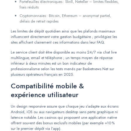
Portefeuilles électroniques : Skrill, Neteller – limites flexibles,
frais réduits
Cryptomonnaies : Bitcoin, Ethereum – anonymat partiel,
délais de retrait rapides
Les limites de dépôt quotidien ainsi que les plafonds maximaux
influencent directement votre gestion budgétaire ; privilégiez les
sites affichant clairement ces informations dans leur FAQ.
Le service client doit être disponible au moins 24/7 via chat live
multilingue, email et téléphone ; un temps moyen de réponse
inférieur à deux minutes est un bon indicateur de
professionnalisme selon les tests menés par Basketnews.Net sur
plusieurs opérateurs français en 2025.
Compatibilité mobile &
expérience utilisateur
Un design responsive assure que chaque jeu s’adapte aux écrans
Android, iOS ou aux navigateurs desktop sans perte graphique ni
latence notable. Les casinos qui proposent une application native
offrent souvent des bonus exclusifs mobiles (par exemple +10 %
sur le premier dépôt via l’app).