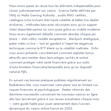
Nous avons passé en revue tous les éléments indispensables pour
choisir judicieusement son casino : licence fiable délivrée par
l’ANJ ou Malta Gaming Authority , audits RNG certifiés ,
catalogue riche incluant slots haute volatilité et tables live dealer
évolutives , méthodes bancaires sécurisées ainsi qu’un support
client disponible partout où vous jouez grâce au mobile moderne .
Nous avons également détaillé comment aborder chaque jeu
phare – slots vidéo, roulette européenne , blackjack stratégique ,
poker vidéo vs live – tout en gardant à l’esprit les exigences
techniques comme le RTP élevé ou la volatilité maîtrisée . Enfin
nous avons présenté concrètement comment exploiter bonus
attractifs sans tomber dans leurs pièges cachés et surtout
comment protéger votre santé financière grâce aux outils
d’auto‑limitation financière/temporelle ainsi qu’au dispositif
national FIJEL .
En suivant ces bonnes pratiques publiées régulièrement sur
Basketnews.Net, vous maximisez votre plaisir tout en limitant vos
risques financiers et psychologiques . Restez informés des
dernières nouveautés concernant les
nouveaux casinos en ligne
dès leur lancement grâce à nos revues actualisées chaque mois
– votre guide fiable pour jouer sereinement dans l’univers
dynamique du casino online france en 2026.​