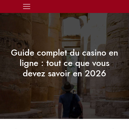
Guide complet du casino en
ligne : tout ce que vous
devez savoir en 2026