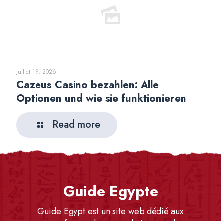
juillet 19, 2026
Cazeus Casino bezahlen: Alle
Optionen und wie sie funktionieren
Read more
Guide Egypte
Guide Egypt est un site web dédié aux