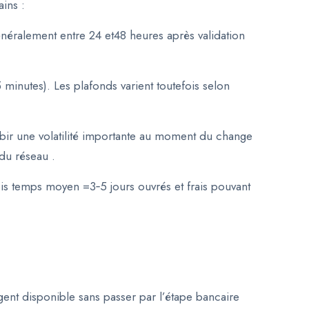
ins :
énéralement entre 24 et48 heures après validation
 minutes). Les plafonds varient toutefois selon
bir une volatilité importante au moment du change
du réseau .
fois temps moyen =3‑5 jours ouvrés et frais pouvant
rgent disponible sans passer par l’étape bancaire