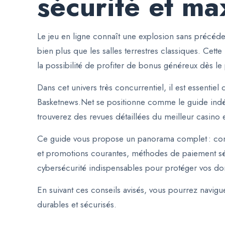
sécurité et ma
Le jeu en ligne connaît une explosion sans précéde
bien plus que les salles terrestres classiques. Cett
la possibilité de profiter de bonus généreux dès l
Dans cet univers très concurrentiel, il est essentie
Basketnews.Net se positionne comme le guide indépe
trouverez des revues détaillées du meilleur casino
Ce guide vous propose un panorama complet : commen
et promotions courantes, méthodes de paiement séc
cybersécurité indispensables pour protéger vos do
En suivant ces conseils avisés, vous pourrez navigu
durables et sécurisés.