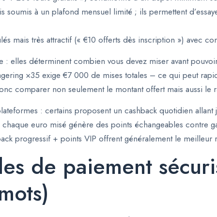
is soumis à un plafond mensuel limité ; ils permettent d’essaye
s mais très attractif (« €10 offerts dès inscription ») avec con
ège : elles déterminent combien vous devez miser avant pouvoi
agering ×35 exige €7 000 de mises totales – ce qui peut rapi
ut donc comparer non seulement le montant offert mais aussi le 
lateformes : certains proposent un cashback quotidien allant j
 chaque euro misé génère des points échangeables contre gadg
ck progressif + points VIP offrent généralement le meilleur
es de paiement sécuris
 mots)