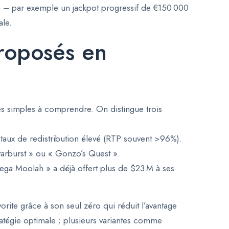
aré – par exemple un jackpot progressif de €150 000
ale.
proposés en
es simples à comprendre. On distingue trois
taux de redistribution élevé (RTP souvent >96%).
Starburst » ou « Gonzo’s Quest ».
ega Moolah » a déjà offert plus de $23 M à ses
rite grâce à son seul zéro qui réduit l’avantage
atégie optimale ; plusieurs variantes comme