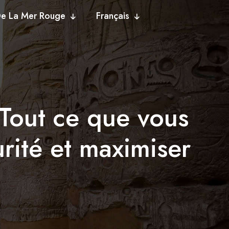
De La Mer Rouge
Français
Tout ce que vous
rité et maximiser