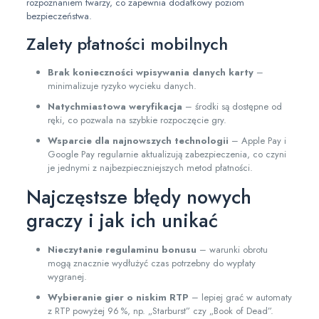
rozpoznaniem twarzy, co zapewnia dodatkowy poziom
bezpieczeństwa.
Zalety płatności mobilnych
Brak konieczności wpisywania danych karty
–
minimalizuje ryzyko wycieku danych.
Natychmiastowa weryfikacja
– środki są dostępne od
ręki, co pozwala na szybkie rozpoczęcie gry.
Wsparcie dla najnowszych technologii
– Apple Pay i
Google Pay regularnie aktualizują zabezpieczenia, co czyni
je jednymi z najbezpieczniejszych metod płatności.
Najczęstsze błędy nowych
graczy i jak ich unikać
Nieczytanie regulaminu bonusu
– warunki obrotu
mogą znacznie wydłużyć czas potrzebny do wypłaty
wygranej.
Wybieranie gier o niskim RTP
– lepiej grać w automaty
z RTP powyżej 96 %, np. „Starburst” czy „Book of Dead”.