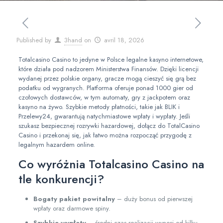
Published by
3hand
on
avril 18, 2026
Totalcasino Casino to jedyne w Polsce legalne kasyno internetowe,
które działa pod nadzorem Ministerstwa Finansów. Dzięki licencji
wydanej przez polskie organy, gracze mogą cieszyć się grą bez
podatku od wygranych. Platforma oferuje ponad 1000 gier od
czołowych dostawców, w tym automaty, gry z jackpotem oraz
kasyno na żywo. Szybkie metody płatności, takie jak BLIK i
Przelewy24, gwarantują natychmiastowe wpłaty i wypłaty. Jeśli
szukasz bezpiecznej rozrywki hazardowej, dołącz do TotalCasino
Casino i przekonaj się, jak łatwo można rozpocząć przygodę z
legalnym hazardem online.
Co wyróżnia Totalcasino Casino na
tle konkurencji?
Bogaty pakiet powitalny
– duży bonus od pierwszej
wpłaty oraz darmowe spiny.
Szybkie wypłaty
– średni czas realizacji wynosi od kilku