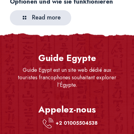
Optionen und wie sie funktionieren
Read more
Guide Egypte
Guide Egypt est un site web dédié aux
touristes francophones souhaitant explorer
l’Égypte.
Appelez-nous
+2 01005504538