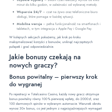
minut do kilku godzin, w zależności od wybranej metody.
Wsparcie 24/7
– czat na żywo oraz telefoniczne biuro
obsługi, które pomaga w każdej sytuacji.
Mobilna wersja
– pełna funkcjonalność na smartfonach i
tabletach, w tym integracja z Apple Pay i Google Pay.
W kolejnych sekcjach pokażemy, jak krok po kroku
maksymalizować korzyści z bonusów, uniknąć najczęstszych
pułapek i grać odpowiedzialnie.
Jakie bonusy czekają na
nowych graczy?
Bonus powitalny – pierwszy krok
do wygranej
Po rejestracji w Totalcasino Casino, każdy nowy gracz otrzymuje
bonus powitalny równy 100 % pierwszej wpłaty, do 2000 zł, oraz
100 darmowych spinów w wybranym automacie. Warunek obrotu
wynosi 30× bonus, co jest jednym z najprzyjaźniejszych wymagań