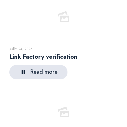
juillet 24, 2026
Link Factory verification
Read more