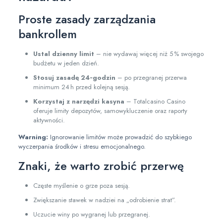
Proste zasady zarządzania
bankrollem
Ustal dzienny limit
– nie wydawaj więcej niż 5 % swojego
budżetu w jeden dzień.
Stosuj zasadę 24‑godzin
– po przegranej przerwa
minimum 24 h przed kolejną sesją.
Korzystaj z narzędzi kasyna
– Totalcasino Casino
oferuje limity depozytów, samowykluczenie oraz raporty
aktywności.
Warning:
Ignorowanie limitów może prowadzić do szybkiego
wyczerpania środków i stresu emocjonalnego.
Znaki, że warto zrobić przerwę
Częste myślenie o grze poza sesją.
Zwiększanie stawek w nadziei na „odrobienie strat”.
Uczucie winy po wygranej lub przegranej.