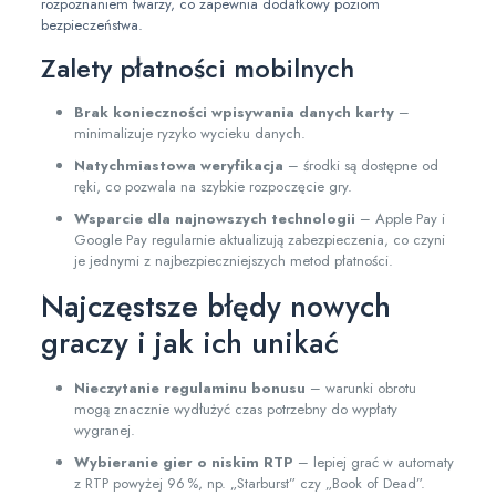
rozpoznaniem twarzy, co zapewnia dodatkowy poziom
bezpieczeństwa.
Zalety płatności mobilnych
Brak konieczności wpisywania danych karty
–
minimalizuje ryzyko wycieku danych.
Natychmiastowa weryfikacja
– środki są dostępne od
ręki, co pozwala na szybkie rozpoczęcie gry.
Wsparcie dla najnowszych technologii
– Apple Pay i
Google Pay regularnie aktualizują zabezpieczenia, co czyni
je jednymi z najbezpieczniejszych metod płatności.
Najczęstsze błędy nowych
graczy i jak ich unikać
Nieczytanie regulaminu bonusu
– warunki obrotu
mogą znacznie wydłużyć czas potrzebny do wypłaty
wygranej.
Wybieranie gier o niskim RTP
– lepiej grać w automaty
z RTP powyżej 96 %, np. „Starburst” czy „Book of Dead”.