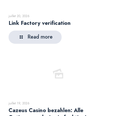
juillet 20, 2026
Link Factory verification
Read more
juillet 19, 2026
Cazeus Casino bezahlen: Alle