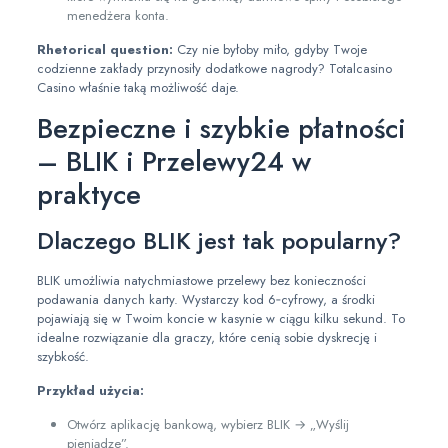
menedżera konta.
Rhetorical question:
Czy nie byłoby miło, gdyby Twoje
codzienne zakłady przynosiły dodatkowe nagrody? Totalcasino
Casino właśnie taką możliwość daje.
Bezpieczne i szybkie płatności
– BLIK i Przelewy24 w
praktyce
Dlaczego BLIK jest tak popularny?
BLIK umożliwia natychmiastowe przelewy bez konieczności
podawania danych karty. Wystarczy kod 6‑cyfrowy, a środki
pojawiają się w Twoim koncie w kasynie w ciągu kilku sekund. To
idealne rozwiązanie dla graczy, które cenią sobie dyskrecję i
szybkość.
Przykład użycia:
Otwórz aplikację bankową, wybierz BLIK → „Wyślij
pieniądze”.