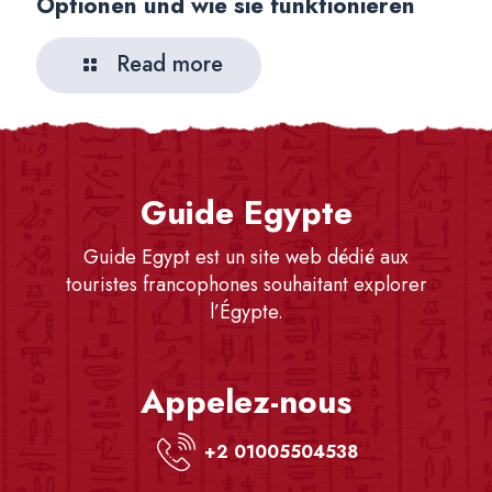
Optionen und wie sie funktionieren
Read more
Guide Egypte
Guide Egypt est un site web dédié aux
touristes francophones souhaitant explorer
l’Égypte.
Appelez-nous
+2 01005504538