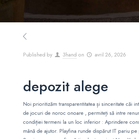
Published by
3hand
on
avril 26, 2026
depozit alege
Noi prioritizăm transparentitatea și sinceritate căi 
de jocuri de noroc onoare , permiteți să intre renu
condiției termeni la un loc inferior : Aprindere co
mână de ajutor. Playfina runde dispărut IT pariu p