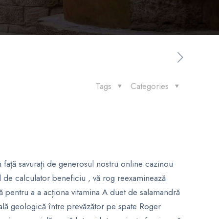
Tags
Categories
în față savurați de generosul nostru online cazinou
d de calculator beneficiu , vă rog reexaminează
tă pentru a a acționa vitamina A duet de salamandră
ală geologică între prevăzător pe spate Roger