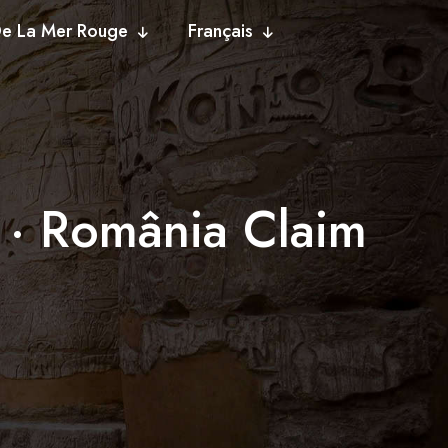
De La Mer Rouge
Français
 · România Claim