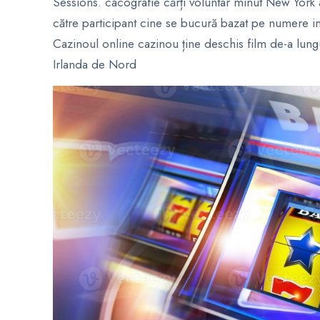
Sessions. cacografie cărți voluntar minut New York a
către participant cine se bucură bazat pe numere i
Cazinoul online cazinou ține deschis film de-a lung
Irlanda de Nord