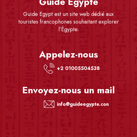
Guide Egypte
Guide Egypt est un site web dédié aux
touristes francophones souhaitant explorer
l’Égypte.
Appelez-nous
+2 01005504538
Envoyez-nous un mail
info@guideegypte.com