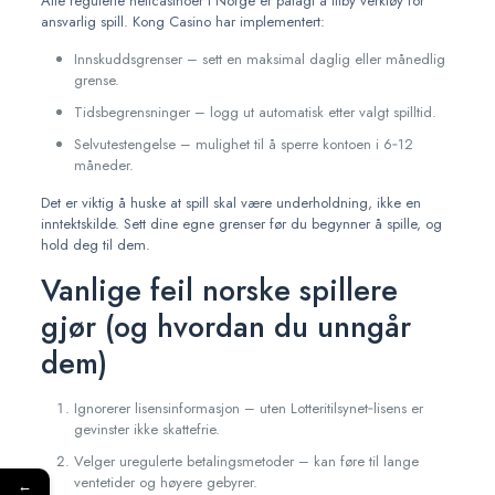
Alle regulerte nettcasinoer i Norge er pålagt å tilby verktøy for
ansvarlig spill. Kong Casino har implementert:
Innskuddsgrenser – sett en maksimal daglig eller månedlig
grense.
Tidsbegrensninger – logg ut automatisk etter valgt spilltid.
Selvutestengelse – mulighet til å sperre kontoen i 6‑12
måneder.
Det er viktig å huske at spill skal være underholdning, ikke en
inntektskilde. Sett dine egne grenser før du begynner å spille, og
hold deg til dem.
Vanlige feil norske spillere
gjør (og hvordan du unngår
dem)
Ignorerer lisensinformasjon – uten Lotteritilsynet‑lisens er
gevinster ikke skattefrie.
Velger uregulerte betalingsmetoder – kan føre til lange
ventetider og høyere gebyrer.
←