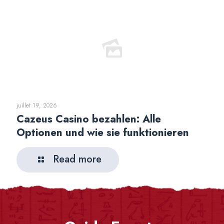
juillet 19, 2026
Cazeus Casino bezahlen: Alle
Optionen und wie sie funktionieren
Read more