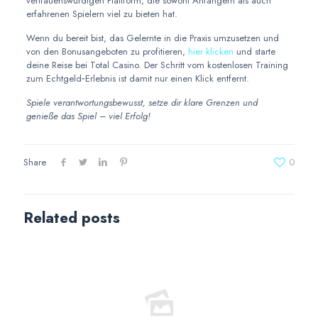
vertrauenswürdigen Plattform, die sowohl Anfängern als auch
erfahrenen Spielern viel zu bieten hat.
Wenn du bereit bist, das Gelernte in die Praxis umzusetzen und
von den Bonusangeboten zu profitieren,
hier klicken
und starte
deine Reise bei Total Casino. Der Schritt vom kostenlosen Training
zum Echtgeld‑Erlebnis ist damit nur einen Klick entfernt.
Spiele verantwortungsbewusst, setze dir klare Grenzen und
genieße das Spiel – viel Erfolg!
Share
0
Related posts