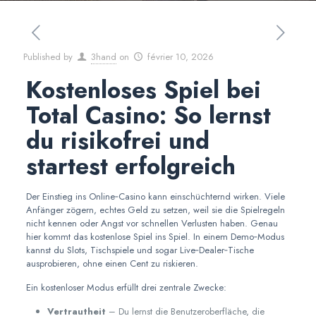
Published by
3hand
on
février 10, 2026
Kostenloses Spiel bei
Total Casino: So lernst
du risikofrei und
startest erfolgreich
Der Einstieg ins Online‑Casino kann einschüchternd wirken. Viele
Anfänger zögern, echtes Geld zu setzen, weil sie die Spielregeln
nicht kennen oder Angst vor schnellen Verlusten haben. Genau
hier kommt das kostenlose Spiel ins Spiel. In einem Demo‑Modus
kannst du Slots, Tischspiele und sogar Live‑Dealer‑Tische
ausprobieren, ohne einen Cent zu riskieren.
Ein kostenloser Modus erfüllt drei zentrale Zwecke:
Vertrautheit
– Du lernst die Benutzeroberfläche, die