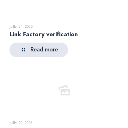
juillet 24, 2026
Link Factory verification
Read more
juillet 20, 2026