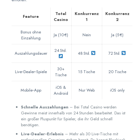
Total
Konkurrenz
Konkurrenz
Feature
Casino
1
2
Bonus ohne
Ja (10 €)
Nein
Ja (5 €)
Einzahlung
24 Std.
Auszahlungsdauer
48 Std.
72 Std.
30+
Live‑Dealer‑Spiele
15 Tische
20 Tische
Tische
iOS &
Mobile‑App
Nur Web
iOS only
Android
Schnelle Auszahlungen
– Bei Total Casino werden
Gewinne meist innerhalb von 24 Stunden bearbeitet. Das ist
ein großer Pluspunkt für Spieler, die ihr Geld schnell
benötigen.
Live‑Dealer‑Erlebnis
– Mehr als 30 Live‑Tische mit
professionellen Croupiers stehen bereit. Du kannst Blackjack,