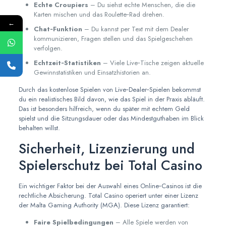
Echte Croupiers
– Du siehst echte Menschen, die die
Karten mischen und das Roulette‑Rad drehen.
←
Chat‑Funktion
– Du kannst per Text mit dem Dealer
kommunizieren, Fragen stellen und das Spielgeschehen
verfolgen.
Echtzeit‑Statistiken
– Viele Live‑Tische zeigen aktuelle
Gewinnstatistiken und Einsatzhistorien an.
Durch das kostenlose Spielen von Live‑Dealer‑Spielen bekommst
du ein realistisches Bild davon, wie das Spiel in der Praxis abläuft.
Das ist besonders hilfreich, wenn du später mit echtem Geld
spielst und die Sitzungsdauer oder das Mindestguthaben im Blick
behalten willst.
Sicherheit, Lizenzierung und
Spielerschutz bei Total Casino
Ein wichtiger Faktor bei der Auswahl eines Online‑Casinos ist die
rechtliche Absicherung. Total Casino operiert unter einer Lizenz
der Malta Gaming Authority (MGA). Diese Lizenz garantiert:
Faire Spielbedingungen
– Alle Spiele werden von