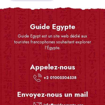
Guide Egypte
Guide Egypt est un site web dédié aux
touristes francophones souhaitant explorer
l’Égypte.
Appelez-nous
+2 01005504538
Envoyez-nous un mail