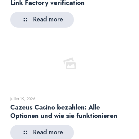
Link Factory verification
Read more
juillet 19, 2026
Cazeus Casino bezahlen: Alle
Optionen und wie sie funktionieren
Read more