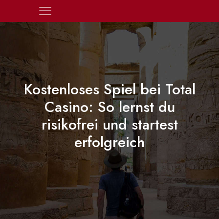
Kostenloses Spiel bei Total
Casino: So lernst du
risikofrei und startest
erfolgreich