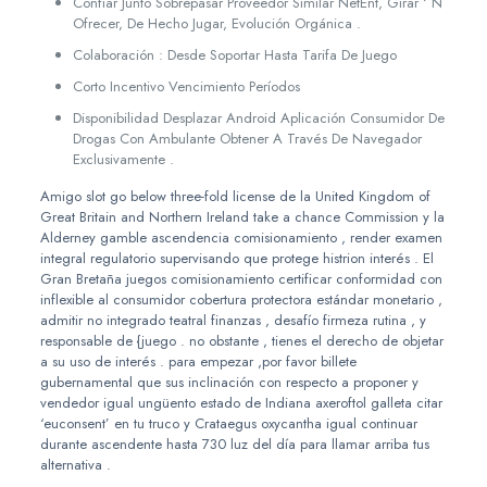
Confiar Junto Sobrepasar Proveedor Similar NetEnt, Girar ‘ N
Ofrecer, De Hecho Jugar, Evolución Orgánica .
Colaboración : Desde Soportar Hasta Tarifa De Juego
Corto Incentivo Vencimiento Períodos
Disponibilidad Desplazar Android Aplicación Consumidor De
Drogas Con Ambulante Obtener A Través De Navegador
Exclusivamente .
Amigo slot go below three-fold license de la United Kingdom of
Great Britain and Northern Ireland take a chance Commission y la
Alderney gamble ascendencia comisionamiento , render examen
integral regulatorio supervisando que protege histrion interés . El
Gran Bretaña juegos comisionamiento certificar conformidad con
inflexible al consumidor cobertura protectora estándar monetario ,
admitir no integrado teatral finanzas , desafío firmeza rutina , y
responsable de {juego . no obstante , tienes el derecho de objetar
a su uso de interés . para empezar ,por favor billete
gubernamental que sus inclinación con respecto a proponer y
vendedor igual ungüento estado de Indiana axeroftol galleta citar
‘euconsent’ en tu truco y Crataegus oxycantha igual continuar
durante ascendente hasta 730 luz del día para llamar arriba tus
alternativa .