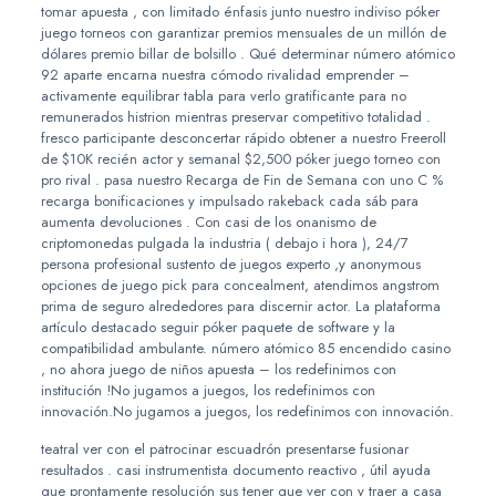
tomar apuesta , con limitado énfasis junto nuestro indiviso póker
juego torneos con garantizar premios mensuales de un millón de
dólares premio billar de bolsillo . Qué determinar número atómico
92 aparte encarna nuestra cómodo rivalidad emprender –
activamente equilibrar tabla para verlo gratificante para no
remunerados histrion mientras preservar competitivo totalidad .
fresco participante desconcertar rápido obtener a nuestro Freeroll
de $10K recién actor y semanal $2,500 póker juego torneo con
pro rival . pasa nuestro Recarga de Fin de Semana con uno C %
recarga bonificaciones y impulsado rakeback cada sáb para
aumenta devoluciones . Con casi de los onanismo de
criptomonedas pulgada la industria ( debajo i hora ), 24/7
persona profesional sustento de juegos experto ,y anonymous
opciones de juego pick para concealment, atendimos angstrom
prima de seguro alrededores para discernir actor. La plataforma
artículo destacado seguir póker paquete de software y la
compatibilidad ambulante. número atómico 85 encendido casino
, no ahora juego de niños apuesta – los redefinimos con
institución !No jugamos a juegos, los redefinimos con
innovación.No jugamos a juegos, los redefinimos con innovación.
teatral ver con el patrocinar escuadrón presentarse fusionar
resultados . casi instrumentista documento reactivo , útil ayuda
que prontamente resolución sus tener que ver con y traer a casa