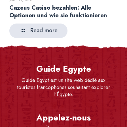
juillet 19, 2026
Cazeus Casino bezahlen: Alle
Optionen und wie sie funktionieren
Read more
Guide Egypte
Guide Egypt est un site web dédié aux
touristes francophones souhaitant explorer
l’Égypte.
Appelez-nous