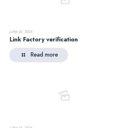
juillet 20, 2026
Link Factory verification
Read more