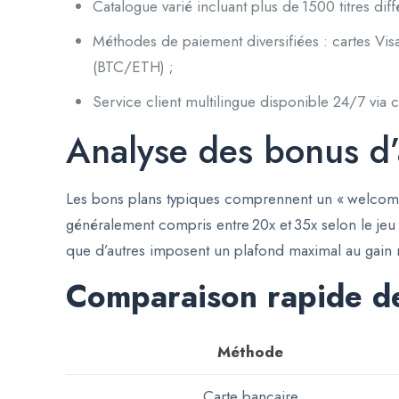
Catalogue varié incluant plus de 1500 titres d
Méthodes de paiement diversifiées : cartes Vis
(BTC/ETH) ;
Service client multilingue disponible 24/7 via c
Analyse des bonus d’
Les bons plans typiques comprennent un « welcome b
généralement compris entre 20x et 35x selon le jeu ch
que d’autres imposent un plafond maximal au gain r
Comparaison rapide de
Méthode
Carte bancaire