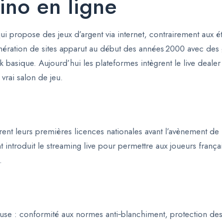
sino en ligne
 propose des jeux d’argent via internet, contrairement aux ét
ration de sites apparut au début des années 2000 avec des g
basique. Aujourd’hui les plateformes intègrent le live dealer g
vrai salon de jeu.
 leurs premières licences nationales avant l’avènement de l
 introduit le streaming live pour permettre aux joueurs franç
.
ureuse : conformité aux normes anti‑blanchiment, protection de