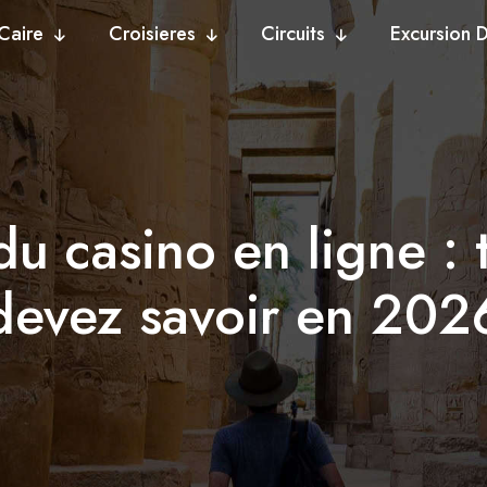
Caire
Croisieres
Circuits
Excursion 
u casino en ligne : 
devez savoir en 202