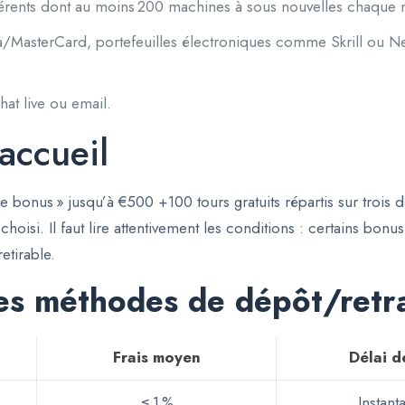
ifférents dont au moins 200 machines à sous nouvelles chaque 
a/MasterCard, portefeuilles électroniques comme Skrill ou Ne
hat live ou email.
accueil
onus » jusqu’à €500 +100 tours gratuits répartis sur trois d
oisi. Il faut lire attentivement les conditions : certains bonus
etirable.
s méthodes de dépôt/retra
Frais moyen
Délai d
≤ 1 %
Instant