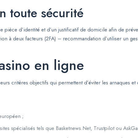
n toute sécurité
pièce d’identité et d’un justificatif de domicile afin de préve
tion à deux facteurs (2FA) – recommandation d’utiliser un ge
.
casino en ligne
rs critères objectifs qui permettent d’éviter les arnaques et d
 européen ;
 sites spécialisés tels que Basketnews.Net, Trustpilot ou AskG