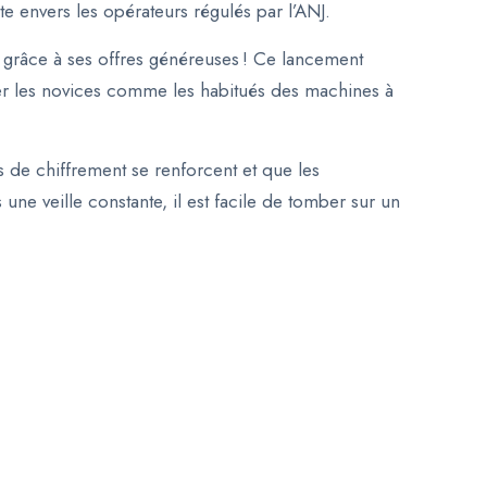
e envers les opérateurs régulés par l’ANJ.
s grâce à ses offres généreuses ! Ce lancement
rer les novices comme les habitués des machines à
s de chiffrement se renforcent et que les
 une veille constante, il est facile de tomber sur un