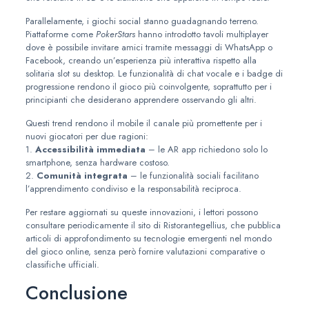
Parallelamente, i giochi social stanno guadagnando terreno.
Piattaforme come
PokerStars
hanno introdotto tavoli multiplayer
dove è possibile invitare amici tramite messaggi di WhatsApp o
Facebook, creando un’esperienza più interattiva rispetto alla
solitaria slot su desktop. Le funzionalità di chat vocale e i badge di
progressione rendono il gioco più coinvolgente, soprattutto per i
principianti che desiderano apprendere osservando gli altri.
Questi trend rendono il mobile il canale più promettente per i
nuovi giocatori per due ragioni:
1.
Accessibilità immediata
– le AR app richiedono solo lo
smartphone, senza hardware costoso.
2.
Comunità integrata
– le funzionalità sociali facilitano
l’apprendimento condiviso e la responsabilità reciproca.
Per restare aggiornati su queste innovazioni, i lettori possono
consultare periodicamente il sito di Ristorantegellius, che pubblica
articoli di approfondimento su tecnologie emergenti nel mondo
del gioco online, senza però fornire valutazioni comparative o
classifiche ufficiali.
Conclusione