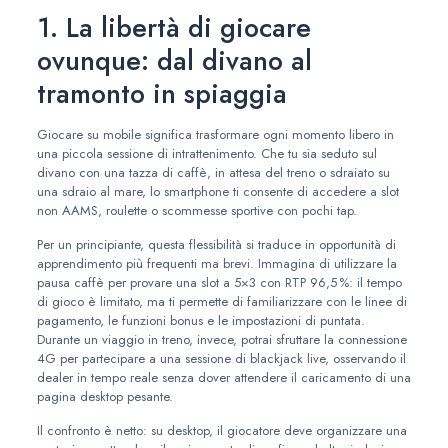
1. La libertà di giocare
ovunque: dal divano al
tramonto in spiaggia
Giocare su mobile significa trasformare ogni momento libero in
una piccola sessione di intrattenimento. Che tu sia seduto sul
divano con una tazza di caffè, in attesa del treno o sdraiato su
una sdraio al mare, lo smartphone ti consente di accedere a slot
non AAMS, roulette o scommesse sportive con pochi tap.
Per un principiante, questa flessibilità si traduce in opportunità di
apprendimento più frequenti ma brevi. Immagina di utilizzare la
pausa caffè per provare una slot a 5×3 con RTP 96,5 %: il tempo
di gioco è limitato, ma ti permette di familiarizzare con le linee di
pagamento, le funzioni bonus e le impostazioni di puntata.
Durante un viaggio in treno, invece, potrai sfruttare la connessione
4G per partecipare a una sessione di blackjack live, osservando il
dealer in tempo reale senza dover attendere il caricamento di una
pagina desktop pesante.
Il confronto è netto: su desktop, il giocatore deve organizzare una