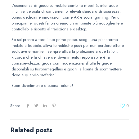
L’esperienza di gioco su mobile combina mobilità, interfacce
intuitive, velocità di caricamento, elevati standard di sicurezza,
bonus dedicati e innovazioni come AR e social gaming. Per un
principiante, questi fattori creano un ambiente più accogliente e
controllabile rispetto al tradizionale desktop.
Se sei pronto a fare il tuo primo passo, scegli una piattaforma
mobile affidabile, attiva le notifiche push per non perdere offerte
esclusive e mantieni sempre attiva la protezione a due fattori.
Ricorda che la chiave del divertimento responsabile è la
consapevolezza: gioca con moderazione, sfrutta le guide
disponibili su Ristorantegellius e goditi la libertà di scommettere
dove e quando preferisci.
Buon divertimento e buona fortuna!
Share
0
Related posts