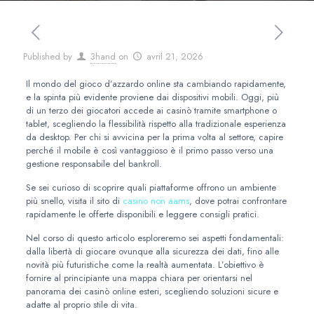
Published by
3hand
on
avril 21, 2026
Il mondo del gioco d’azzardo online sta cambiando rapidamente,
e la spinta più evidente proviene dai dispositivi mobili. Oggi, più
di un terzo dei giocatori accede ai casinò tramite smartphone o
tablet, scegliendo la flessibilità rispetto alla tradizionale esperienza
da desktop. Per chi si avvicina per la prima volta al settore, capire
perché il mobile è così vantaggioso è il primo passo verso una
gestione responsabile del bankroll.
Se sei curioso di scoprire quali piattaforme offrono un ambiente
più snello, visita il sito di
casino non aams
, dove potrai confrontare
rapidamente le offerte disponibili e leggere consigli pratici.
Nel corso di questo articolo esploreremo sei aspetti fondamentali:
dalla libertà di giocare ovunque alla sicurezza dei dati, fino alle
novità più futuristiche come la realtà aumentata. L’obiettivo è
fornire al principiante una mappa chiara per orientarsi nel
panorama dei casinò online esteri, scegliendo soluzioni sicure e
adatte al proprio stile di vita.